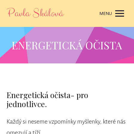
Pavla Skálová
MENU
ENERGETICKÁ OČISTA
Energetická očista- pro
jednotlivce.
Každý si neseme vzpomínky myšlenky, které nás
omezují a tíží.