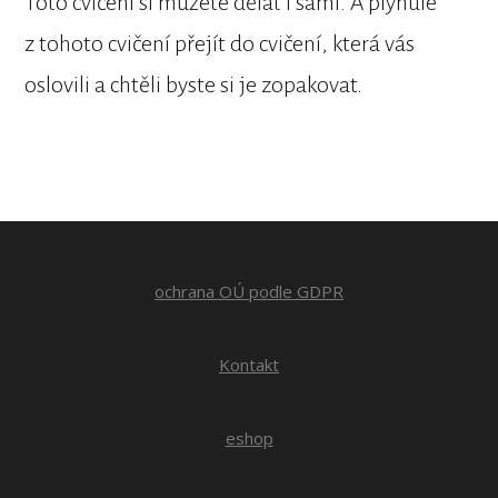
Toto cvičení si můžete dělat i sami. A plynule
z tohoto cvičení přejít do cvičení, která vás
oslovili a chtěli byste si je zopakovat.
ochrana OÚ podle GDPR
Kontakt
eshop