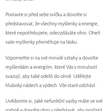
Postavte si před sebe svíčku a dovolte si
představovat, že všechny myšlenky a energie,
které nepotřebujete, odevzdáváte ohni. Oheň
vaše myšlenky přeměňuje na lásku.
Vzpomeňte si na své minulé vztahy a dovolte
myšlenkám a energiím, které Vás s minulostí
svazují, aby také odešli do ohně. Udělejte
hluboký nádech a výdech. Vše staré odchází.
Uvědomte si, jaké nefunkční vazby máte ve své
rodině a dovolte ohni v představě, aby pročistil